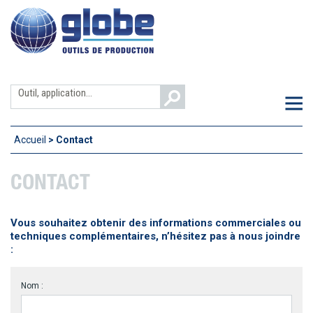
Aller
au
contenu
Search
M
for:
Accueil
>
Contact
CONTACT
Vous souhaitez obtenir des informations commerciales ou
techniques complémentaires, n’hésitez pas à nous joindre
:
Nom :