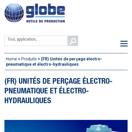
Skip
to
content
Search
M
for:
Home
>
Produits
>
(FR) Unités de perçage électro-
pneumatique et électro-hydrauliques
(FR) UNITÉS DE PERÇAGE ÉLECTRO-
PNEUMATIQUE ET ÉLECTRO-
HYDRAULIQUES