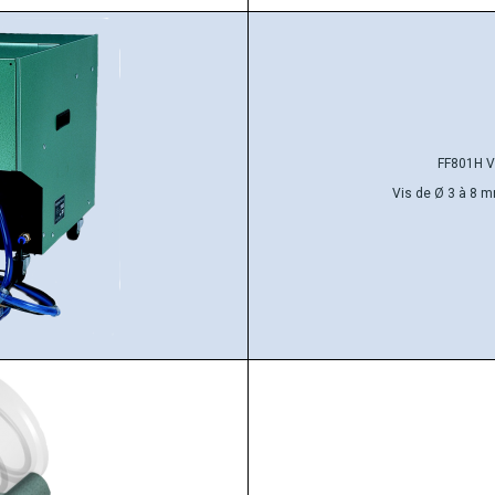
FF801H V
Vis de Ø 3 à 8