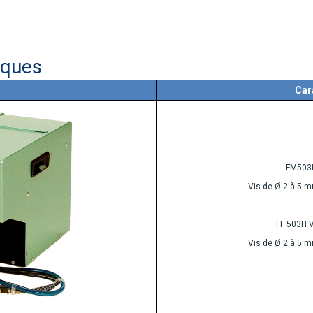
iques
Car
FM503
Vis de Ø 2 à 5
FF 503H 
Vis de Ø 2 à 5