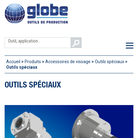
Aller
au
contenu
Search
M
for:
Accueil
>
Produits
>
Accessoires de vissage
>
Outils spéciaux
>
Outils spéciaux
OUTILS SPÉCIAUX